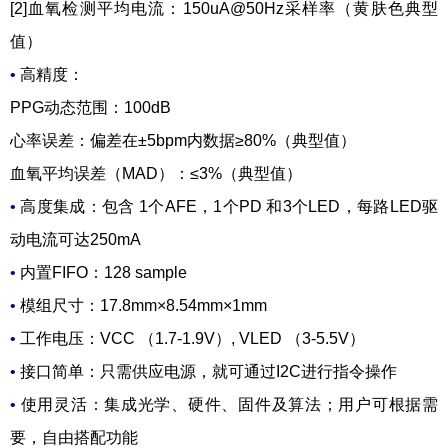
[2]血氧检测平均电流：150uA@50Hz采样率（黄肤色典型
值）
•
高精度：
PPG动态范围：100dB
心率误差：偏差在±5bpm内数据≥80%（典型值）
血氧平均误差（MAD）：≤3%（典型值）
•
高度集成：包含 1个AFE，1个PD 和3个LED，每路LED驱
动电流可达250mA
•
内置FIFO：128 sample
•
模组尺寸：17.8mm×8.54mm×1mm
•
工作电压：VCC （1.7-1.9V）, VLED （3-5.5V）
•
接口简单：只需供应电源，就可通过I2C进行指令操作
•
使用灵活：集成光学、硬件、固件及算法；用户可根据需
要，自由搭配功能