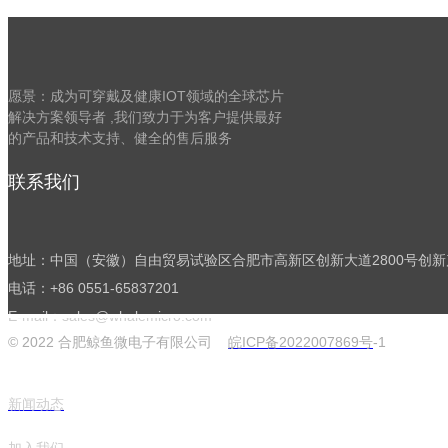
ALPS系列
愿景：成为可穿戴及健康IOT领域的全球芯片
ALPS001是一款超低功耗,用于生物信号检测的模
解决方案领导者 ,
我们致力于为客户提供最好
拟AFE芯片
的产品和技术支持、健全的售后服务
更多
联系我们
地址：中国（安徽）自由贸易试验区合肥市高新区创新大道2800号创新产业
电话：+86 0551-65837201
E-mail：sales@whalemicro.com
© 2022 合肥鲸鱼微电子有限公司
皖ICP备2022007869号
-1
快速链接
新闻动态