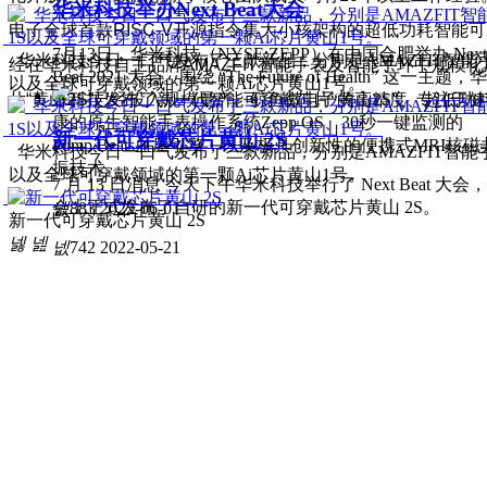
华米科技举办Next Beat大会
电子全球首款RISC-V开源指令集大小核架构的超低功耗智能可
7月13日，华米科技（NYSE:ZEPP）在中国合肥举办 Next
华米科技今日一口气发布了三款新品，分别是AMAZFIT智能手表
经在华米科技自主品牌AMAZFIT智能手表及智能手环中规模
Beat 2021 大会。围绕 “The Future of Health” 这一主题，华
以及全球可穿戴领域的第一颗Ai芯片黄山1号。
片“黄山2S”已经投入规模量产。鲸鱼微电子的高精度、超低功
米科技发布了新一代智能可穿戴芯片“黄山2S”、专注于健
康的原生智能手表操作系统Zepp OS、30秒一键监测的
新一代可穿戴芯片黄山 2S
Pump Beats血压引擎，以及极具创新性的便携式MRI核磁
华米科技今日一口气发布了三款新品，分别是AMAZFIT智能手表
振技术。
以及全球可穿戴领域的第一颗Ai芯片黄山1号。
7 月 13 日消息 今天下午华米科技举行了 Next Beat 大会，
会上正式发布了自研的新一代可穿戴芯片黄山 2S。
넶
883
2022-06-01
新一代可穿戴芯片黄山 2S
넳
넲
넶
742
2022-05-21